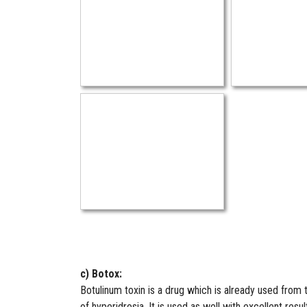
c) Botox:
Botulinum toxin is a drug which is already used from t
of hyperidrosia. It is used as well with excellent res