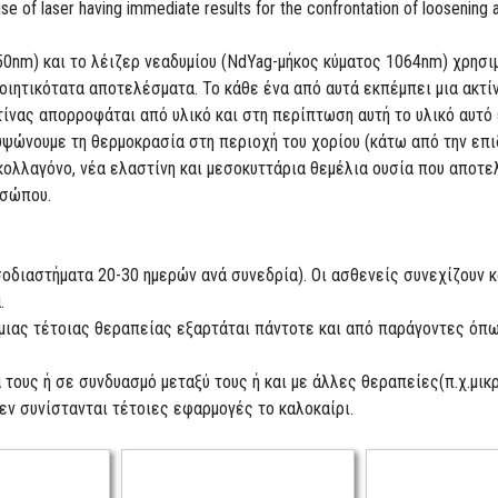
e use of laser having immediate results for the confrontation of loosening
0nm) και το λέιζερ νεαδυμίου (NdYag-μήκος κύματος 1064nm) χρησιμ
οιητικότατα αποτελέσματα. Το κάθε ένα από αυτά εκπέμπει μια ακτίν
τίνας απορροφάται από υλικό και στη περίπτωση αυτή το υλικό αυτό
υψώνουμε τη θερμοκρασία στη περιοχή του χορίου (κάτω από την επι
κολλαγόνο, νέα ελαστίνη και μεσοκυττάρια θεμέλια ουσία που αποτε
οσώπου.
σοδιαστήματα 20-30 ημερών ανά συνεδρία). Οι ασθενείς συνεχίζουν 
.
ιας τέτοιας θεραπείας εξαρτάται πάντοτε και από παράγοντες όπως 
α τους ή σε συνδυασμό μεταξύ τους ή και με άλλες θεραπείες(π.χ.μ
εν συνίστανται τέτοιες εφαρμογές το καλοκαίρι.