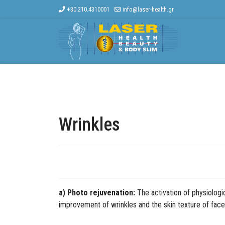
+30.210.4310001
info@laser-health.gr
Home
The Company
Other Treat
Wrinkles
a) Photo rejuvenation:
The activation of physiologi
improvement of wrinkles and the skin texture of face