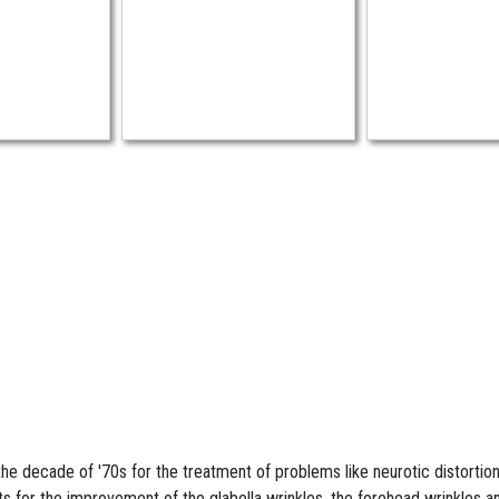
he decade of '70s for the treatment of problems like neurotic distortions
ults for the improvement of the glabella wrinkles, the forehead wrinkles 