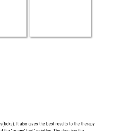
(ticks). It also gives the best results to the therapy
and the "crows' feet" wrinkles. The drug has the