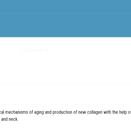
ments
Treatments
Tattoo Removal
Equipment
News
cal mechanisms of aging and production of new collagen with the help of
 and neck.