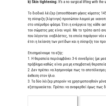
b) Skin tightening:
It’s a no surgical lifting with th
Το διοδικό λέιζερ (smoothbeam-μήκος κύματος 145
τη σύσφιξη (λίφτινγκ) προσώπου-λαιμού με ικανοπ
στο υπέρυθρο φάσμα. Έτσι η ενέργεια της κάθε ακ
του σώματος μας είναι νερό. Με το τρόπο αυτό αν
που λέγονται ινοβλάστες, τα οποία παράγουν νέο 
έτσι η λείανση των ρυτίδων και η σύσφιξη του πρ
Επισημαίνουμε τα εξής:
1. Η θεραπεία περιλαμβάνει 3-6 συνεδρίες (με με
πρόβλημα καθώς είναι μια μη επεμβατική θεραπεία
2. Δεν πρέπει να λησμονούμε πως το αποτέλεσμα μ
έκθεση στον ήλιο.
3. Τα δύο λέιζερ μπορούν να χρησιμοποιηθούν μόν
εξατομικεύεται. Πρέπει να αναφερθεί όμως πως δ