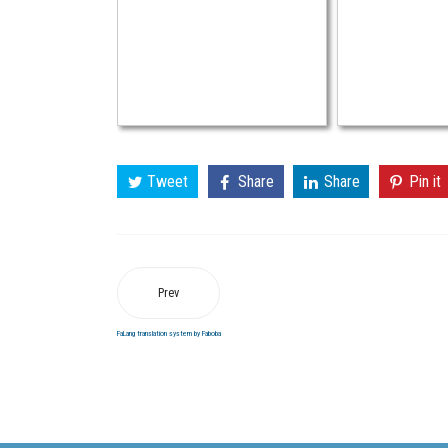
Tweet
Share
Share
Pin it
Prev
FaLang translation system by Faboba