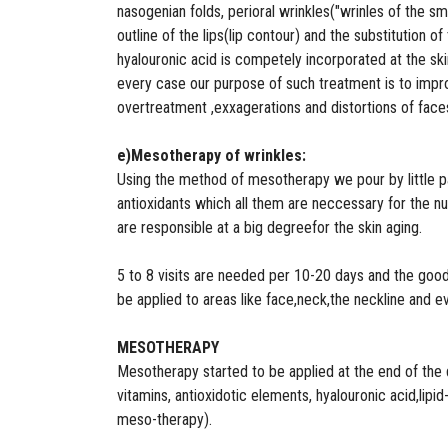
nasogenian folds, perioral wrinkles("wrinles of the smok
outline of the lips(lip contour) and the substitution o
hyalouronic acid is competely incorporated at the sk
every case our purpose of such treatment is to impro
overtreatment ,exxagerations and distortions of faces
e)Mesotherapy of wrinkles:
Using the method of mesotherapy we pour by little pai
antioxidants which all them are neccessary for the nu
are responsible at a big degreefor the skin aging.
5 to 8 visits are needed per 10-20 days and the good
be applied to areas like face,neck,the neckline and e
MESOTHERAPY
Mesotherapy started to be applied at the end of the d
vitamins, antioxidotic elements, hyalouronic acid,li
meso-therapy).