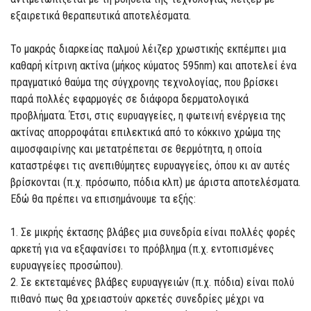
εξαιρετικά θεραπευτικά αποτελέσματα.
Το μακράς διαρκείας παλμού λέιζερ χρωστικής εκπέμπει μια
καθαρή κίτρινη ακτίνα (μήκος κύματος 595nm) και αποτελεί ένα
πραγματικό θαύμα της σύγχρονης τεχνολογίας, που βρίσκει
παρά πολλές εφαρμογές σε διάφορα δερματολογικά
προβλήματα. Έτσι, στις ευρυαγγείες, η φωτεινή ενέργεια της
ακτίνας απορροφάται επιλεκτικά από το κόκκινο χρώμα της
αιμοσφαιρίνης και μετατρέπεται σε θερμότητα, η οποία
καταστρέφει τις ανεπιθύμητες ευρυαγγείες, όπου κι αν αυτές
βρίσκονται (π.χ. πρόσωπο, πόδια κλπ) με άριστα αποτελέσματα.
Εδώ θα πρέπει να επισημάνουμε τα εξής:
1. Σε μικρής έκτασης βλάβες μια συνεδρία είναι πολλές φορές
αρκετή για να εξαφανίσει το πρόβλημα (π.χ. εντοπισμένες
ευρυαγγείες προσώπου).
2. Σε εκτεταμένες βλάβες ευρυαγγειών (π.χ. πόδια) είναι πολύ
πιθανό πως θα χρειαστούν αρκετές συνεδρίες μέχρι να